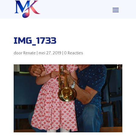
IMG_1733
door
Renate
|
mei 27, 2019
|
0 Reacties