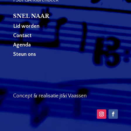
SNEL NAAR
Lid worden
Contact
Agenda
Steun ons
Concept & realisatie jt&i Vaassen