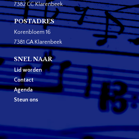
7382 CC Klarenbeek
POSTADRES
Korenbloem 16
7381 GA Klarenbeek
SNEL NAAR
Lid worden
Contact
Agenda
Steun ons