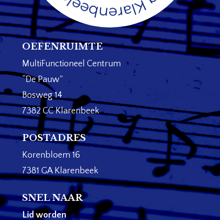
OEFENRUIMTE
MultiFunctioneel Centrum
“De Pauw”
Bosweg 14
7382 CC Klarenbeek
POSTADRES
Korenbloem 16
7381 GA Klarenbeek
SNEL NAAR
Lid worden