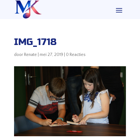
IMG_1718
door
Renate
|
mei 27, 2019
|
0 Reacties