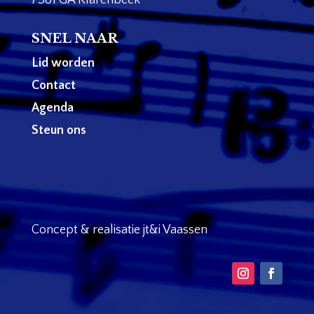
SNEL NAAR
Lid worden
Contact
Agenda
Steun ons
Concept & realisatie jt&i Vaassen