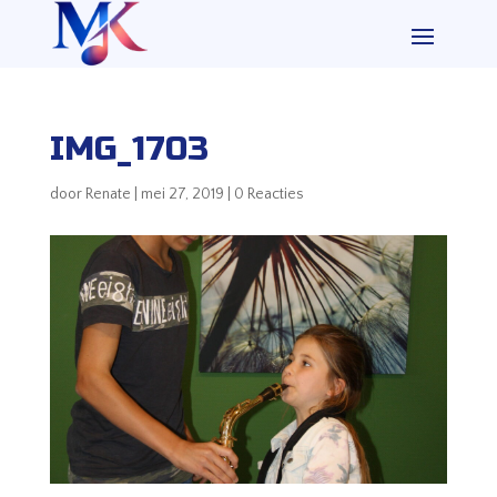
IMG_1703
door
Renate
|
mei 27, 2019
|
0 Reacties