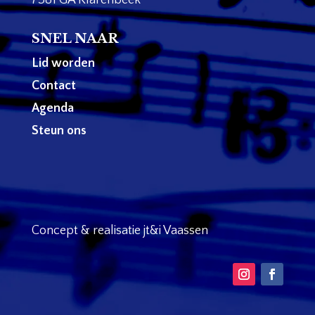
SNEL NAAR
Lid worden
Contact
Agenda
Steun ons
Concept & realisatie jt&i Vaassen