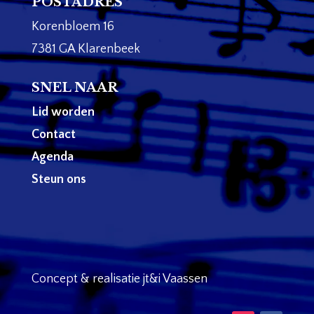
POSTADRES
Korenbloem 16
7381 GA Klarenbeek
SNEL NAAR
Lid worden
Contact
Agenda
Steun ons
Concept & realisatie jt&i Vaassen