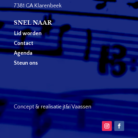
7381 GA Klarenbeek
SNEL NAAR
Lid worden
Contact
Agenda
Steun ons
Concept & realisatie jt&i Vaassen