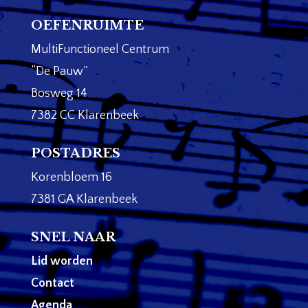
OEFENRUIMTE
MultiFunctioneel Centrum
“De Pauw”
Bosweg 14
7382 CC Klarenbeek
POSTADRES
Korenbloem 16
7381 GA Klarenbeek
SNEL NAAR
Lid worden
Contact
Agenda