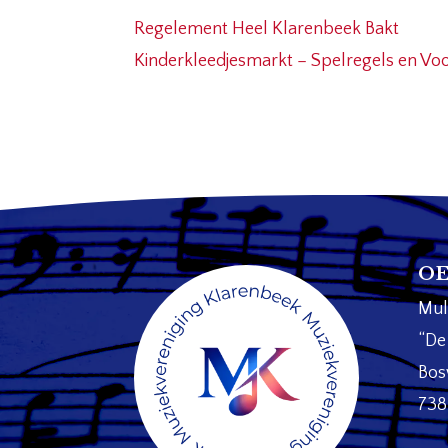
Regelement Heel Klarenbeek Bakt
Kinderkleedjesmarkt – Spelregels en V
OE
Mul
“De
Bos
738