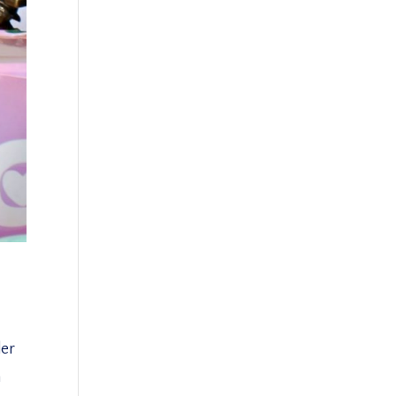
der
n